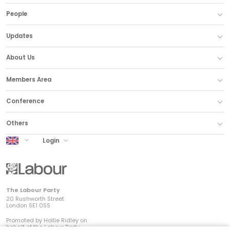
People
Updates
About Us
Members Area
Conference
Others
UK Labour
Login
The Labour Party
20 Rushworth Street
London SE1 0SS
Promoted by Hollie Ridley on
behalf of the Labour Party,