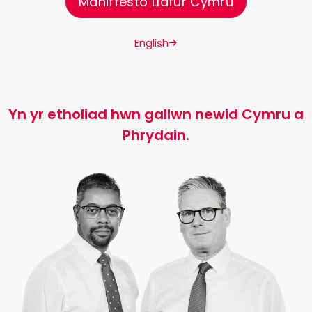
Maniffesto Llafur Cymru
English
Yn yr etholiad hwn gallwn newid Cymru a
Phrydain.