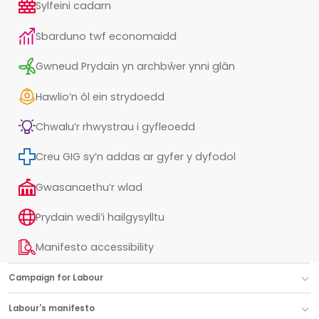
Sylfeini cadarn
Sbarduno twf economaidd
Gwneud Prydain yn archbŵer ynni glân
Hawlio’n ôl ein strydoedd
Chwalu’r rhwystrau i gyfleoedd
Creu GIG sy’n addas ar gyfer y dyfodol
Gwasanaethu’r wlad
Prydain wedi’i hailgysylltu
Manifesto accessibility
Campaign for Labour
Labour's manifesto