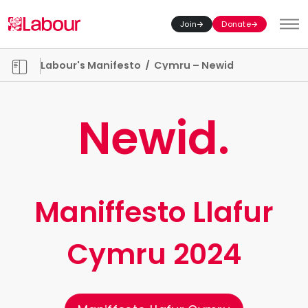
Join
Donate
Toggl
Manifesto chapters
Labour's Manifesto
/
Cymru – Newid
Newid.
Maniffesto Llafur
Cymru 2024